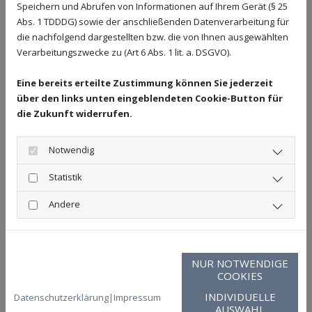
Speichern und Abrufen von Informationen auf Ihrem Gerät (§ 25
Abs. 1 TDDDG) sowie der anschließenden Datenverarbeitung für
Hauschild Hygieneprodukte GmbH
die nachfolgend dargestellten bzw. die von Ihnen ausgewählten
Verarbeitungszwecke zu (Art 6 Abs. 1 lit. a. DSGVO).
Johanniter Hausnotruf
Sanitätshaus M. Fittje, Delmenhorst
Eine bereits erteilte Zustimmung können Sie jederzeit
über den links unten eingeblendeten Cookie-Button für
DKD
die Zukunft widerrufen.
- Palliativstation
Notwendig
- Krankenpflegeschule
Statistik
Berufsfachschule Altenpflege,
Andere
Delmenhorst
IWK Delmenhorst (Institut für
NUR NOTWENDIGE
Weiterbildung in der Kranken-
COOKIES
und Altenpflege)
INDIVIDUELLE
Datenschutzerklärung
|
Impressum
AUSWAHL