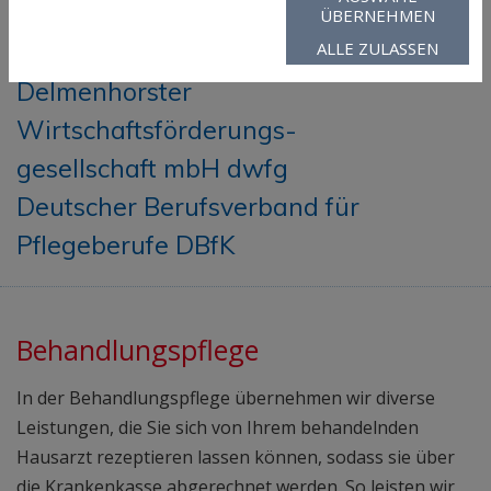
ÜBERNEHMEN
Mitgliedschaften
ALLE ZULASSEN
Delmenhorster
Wirtschaftsförderungs-
gesellschaft mbH dwfg
Deutscher Berufsverband für
Pflegeberufe DBfK
Behandlungspflege
In der Behandlungspflege übernehmen wir diverse
Leistungen, die Sie sich von Ihrem behandelnden
Hausarzt rezeptieren lassen können, sodass sie über
die Krankenkasse abgerechnet werden. So leisten wir