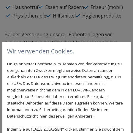
Hausnotruf
Essen auf Rädern
Friseur (mobil)
Physiotherapie
Hilfsmittel
Hygieneprodukte
Bei der Versorgung unserer Patienten legen wir
großen Wert auf qualifiziertes Stammpersonal zur
individuellen Pflege. Im Zuge einer fachgerechten
Wir verwenden Cookies.
Pflege arbeiten wir so mit Hausärzten und
Einige Anbieter übermitteln im Rahmen von der Verarbeitung zu
Angehörigen eng zusammen.
den genannten Zwecken möglicherweise Daten an Länder
außerhalb der EU/ des EWR (Drittlanddatenübermittlung), z.B. in
die USA. Das Datenschutzniveau in diesen Ländern ist
möglicherweise nicht mit dem in den EU-/EWR-Ländern
Unsere Kooperationspartner
vergleichbar. Es besteht daher ein erhöhtes Risiko, dass
staatliche Behörden auf diese Daten zugreifen können. Weitere
Hier finden Sie eine Auflistung unserer langjährigen
Informationen zu Sicherheitsgarantien finden Sie in den
Partner, die wir für Sie mit Sorgfalt ausgewählt haben.
Datenschutzrichtlinien des jeweiligen Anbieters.
Alle hier aufgeführten Firmen teilen unser Verständnis
Indem Sie auf „ALLE ZULASSEN" klicken, stimmen Sie sowohl dem
von Fürsorge und Qualität.