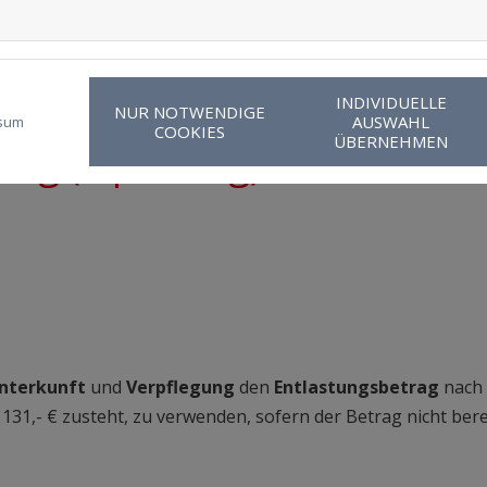
INDIVIDUELLE
NUR NOTWENDIGE
AUSWAHL
sum
COOKIES
ÜBERNEHMEN
ung (€ pro Tag)
nterkunft
und
Verpflegung
den
Entlastungsbetrag
nach 
131,- € zusteht, zu verwenden, sofern der Betrag nicht bere