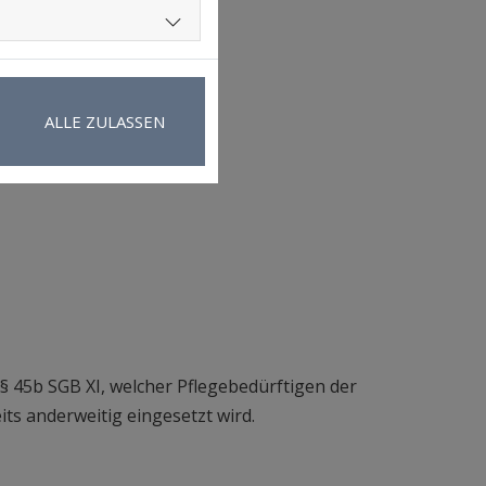
ALLE ZULASSEN
§ 45b SGB XI, welcher Pflegebedürftigen der
its anderweitig eingesetzt wird.