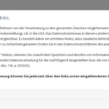
m
12,00
ies.
is 5km
24,00
im Rahmen von der Verarbeitung zu den genannten Zwecken möglicherwei
nübermittlung), z.B. in die USA. Das Datenschutzniveau in diesen Ländern 
14,60
rgleichbar. Es besteht daher ein erhöhtes Risiko, dass staatliche Behör
zu Sicherheitsgarantien finden Sie in den Datenschutzrichtlinien des jew
 5km
29,20
 klicken, stimmen Sie sowohl dem Speichern und Abrufen von Information
enden Datenverarbeitung für die nachfolgend dargestellten bzw. die von
bs. 1 lit. a. DSGVO).
 der Pflegegrade 2 bis 5 die Kosten für die
Pflege
und de
h beträgt zurzeit pro Monat:
immung können Sie jederzeit über den links unten eingeblendeten 