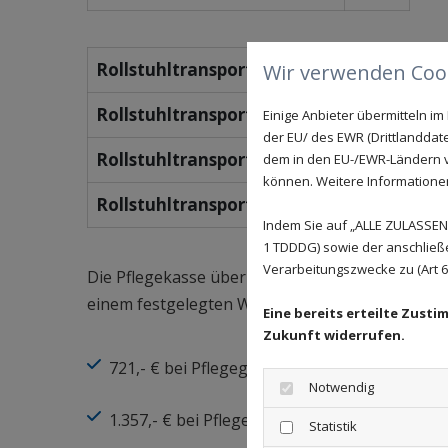
Rollstuhltransport einfache Fahrt bis 5k
Wir verwenden Cook
Rollstuhltransport Hin- und Rückfahrt b
Einige Anbieter übermitteln 
der EU/ des EWR (Drittlanddate
Rollstuhltransport einfache Fahrt > 5km
dem in den EU-/EWR-Ländern ve
können. Weitere Informationen 
Rollstuhltransport Hin- und Rückfahrt >
Indem Sie auf „ALLE ZULASSEN"
1 TDDDG) sowie der anschließ
Verarbeitungszwecke zu (Art 6 A
Die Pflegekasse übernimmt bei Pflegebedürftigen
einem festgelegten Wert. Der maximale Anspruc
Eine bereits erteilte Zust
Zukunft widerrufen.
721,- € bei Pflegegrad 2
Notwendig
1.357,- € bei Pflegegrad 3
Statistik