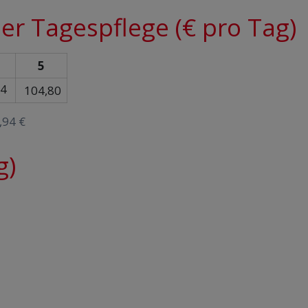
der Tagespflege (€ pro Tag)
5
14
104,80
,94 €
g)