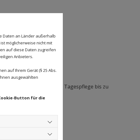
se Daten an Länder außerhalb
ist möglicherweise nicht mit
den auf diese Daten zugreifen
eiligen Anbieters.
en auf Ihrem Gerät (§ 25 Abs.
 Ihnen ausgewählten
n
Transport
im Rahmen der Tagespflege bis zu
Cookie-Button für die