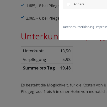
Andere
1.685,- € bei Pflegegrad 4
2.085,- € bei Pflegegrad 5
Datenschutzerklärung
|
Impres
Unterkunft / Verpfleg
Unterkunft
13,50
Verpflegung
5,98
Summe pro Tag
19,48
Es besteht die Möglichkeit, für die Kosten von
U
Pflegegrade 1 bis 5 in einer Höhe von monatlich 