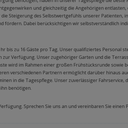
gung benötigen, haben in unserer Tagespflege die beste Mö
tgegenwirken und gleichzeitig die Angehörigen entlasten, d
 die Steigerung des Selbstwertgefühls unserer Patienten, in
nd fördern. Dabei berücksichtigen wir selbstverständlich in
 bis zu 16 Gäste pro Tag. Unser qualifiziertes Personal ste
en zur Verfügung. Unser zugehöriger Garten und die Terras
 Gäste wird im Rahmen einer großen Frühstücksrunde sowie
seren verschiedenen Partnern ermöglicht darüber hinaus au
nen in die Tagespflege. Unser zuverlässiger Fahrservice, de
 ihn benötigen.
Verfügung. Sprechen Sie uns an und vereinbaren Sie einen 